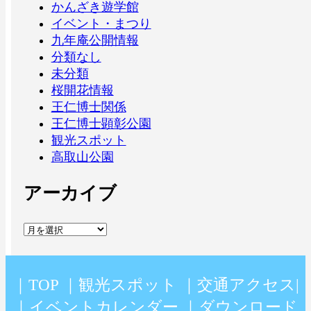
かんざき遊学館
イベント・まつり
九年庵公開情報
分類なし
未分類
桜開花情報
王仁博士関係
王仁博士顕彰公園
観光スポット
高取山公園
アーカイブ
｜
TOP
｜
観光スポット
｜
交通アクセス
|
｜
イベントカレンダー
｜
ダウンロード