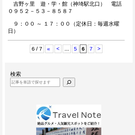
吉野ヶ里 遊・学・館（神埼駅北口） 電話
０９５２－５３－８５８７
９：００ ～ １７：００（定休日：毎週水曜
日）
6 / 7
«
<
...
5
6
7
>
検索